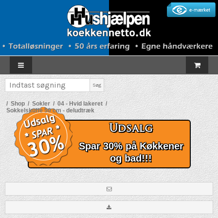
Søg
/
Shop
/
Sokler
/
04 - Hvid lakeret
/
Sokkelskuffe 50 cm - deludtræk
Udsalg
Spar 30% på Køkkener
og bad!!!