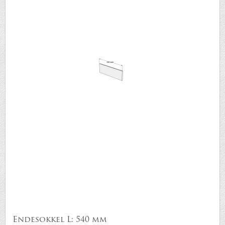
Endesokkel L: 540 mm