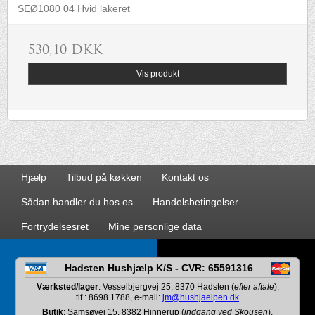
SEØ1080 04 Hvid lakeret
530,10 DKK
Vis produkt
Hjælp
Tilbud på køkken
Kontakt os
Sådan handler du hos os
Handelsbetingelser
Fortrydelsesret
Mine personlige data
Hadsten Hushjælp K/S - CVR: 65591316
Værksted/lager
: Vesselbjergvej 25, 8370 Hadsten (
efter aftale
),
tlf.: 8698 1788, e-mail:
jm@hushjaelpen.dk
Butik
: Samsøvej 15, 8382 Hinnerup (
indgang ved Skousen
),