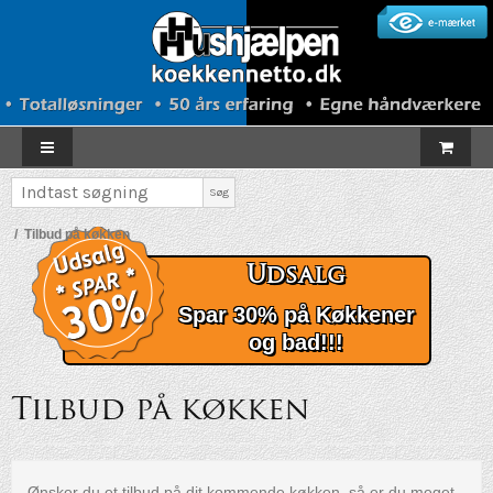
Søg
/
Tilbud på køkken
Udsalg
Spar 30% på Køkkener
og bad!!!
Tilbud på køkken
Ønsker du et tilbud på dit kommende køkken, så er du meget