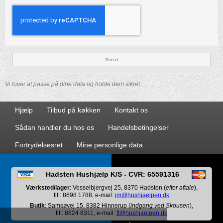
Send
Vi lover at passe på dine data og holde dem sikret.
Hjælp
Tilbud på køkken
Kontakt os
Sådan handler du hos os
Handelsbetingelser
Fortrydelsesret
Mine personlige data
Hadsten Hushjælp K/S - CVR: 65591316
Værksted/lager
: Vesselbjergvej 25, 8370 Hadsten (
efter aftale
),
tlf.: 8698 1788, e-mail:
jm@hushjaelpen.dk
Butik
: Samsøvej 15, 8382 Hinnerup (
indgang ved Skousen
),
tlf.: 8624 8311, e-mail:
ft@hushjaelpen.dk