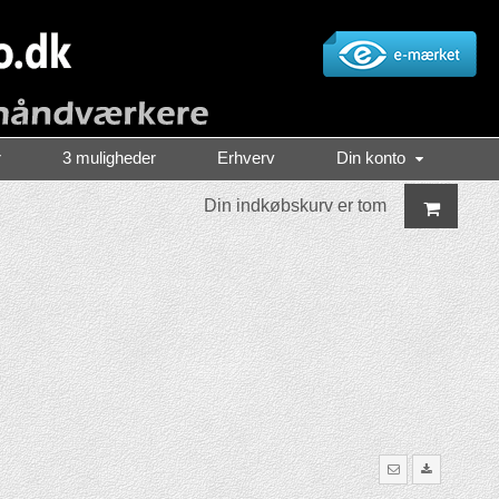
r
3 muligheder
Erhverv
Din konto
Din indkøbskurv er tom