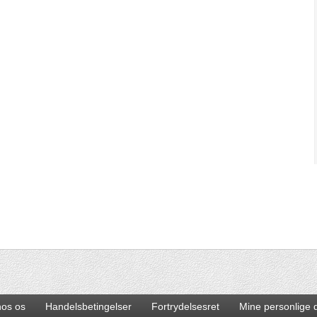
hos os
Handelsbetingelser
Fortrydelsesret
Mine personlige 