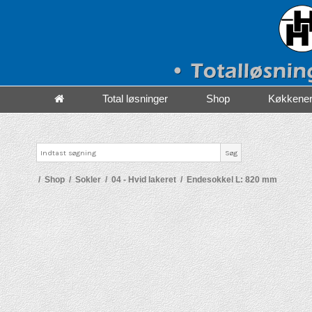
Total løsninger
Shop
Køkkene
Søg
/
Shop
/
Sokler
/
04 - Hvid lakeret
/
Endesokkel L: 820 mm