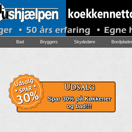
r
Bad
Bryggers
Skydedøre
Bordplade
Udsalg
Spar 30% på Køkkener
og bad!!!