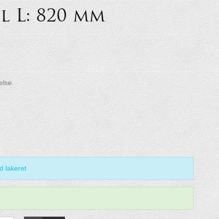
l L: 820 mm
else.
 lakeret