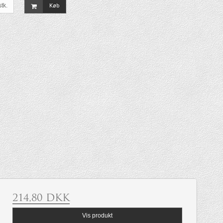
stk.
Køb
214,80 DKK
Vis produkt