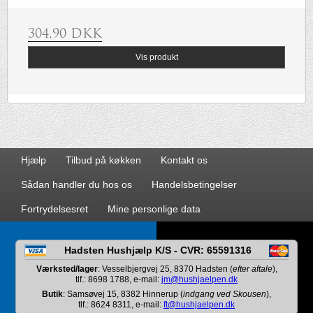
304,90 DKK
Vis produkt
Hjælp
Tilbud på køkken
Kontakt os
Sådan handler du hos os
Handelsbetingelser
Fortrydelsesret
Mine personlige data
Hadsten Hushjælp K/S - CVR: 65591316
Værksted/lager
: Vesselbjergvej 25, 8370 Hadsten (
efter aftale
),
tlf.: 8698 1788, e-mail:
jm@hushjaelpen.dk
Butik
: Samsøvej 15, 8382 Hinnerup (
indgang ved Skousen
),
tlf.: 8624 8311, e-mail:
ft@hushjaelpen.dk