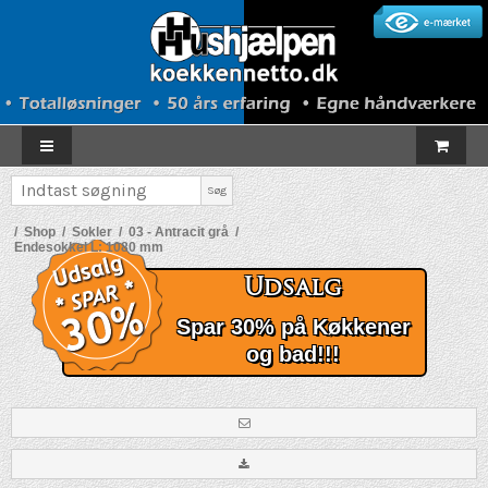
Søg
/
Shop
/
Sokler
/
03 - Antracit grå
/
Endesokkel L: 1080 mm
Udsalg
Spar 30% på Køkkener
og bad!!!