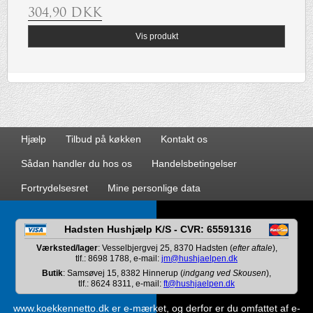
304,90 DKK
Vis produkt
Hjælp
Tilbud på køkken
Kontakt os
Sådan handler du hos os
Handelsbetingelser
Fortrydelsesret
Mine personlige data
Hadsten Hushjælp K/S - CVR: 65591316
Værksted/lager
: Vesselbjergvej 25, 8370 Hadsten (
efter aftale
),
tlf.: 8698 1788, e-mail:
jm@hushjaelpen.dk
Butik
: Samsøvej 15, 8382 Hinnerup (
indgang ved Skousen
),
tlf.: 8624 8311, e-mail:
ft@hushjaelpen.dk
www.koekkennetto.dk er e-mærket, og derfor er du omfattet af e-