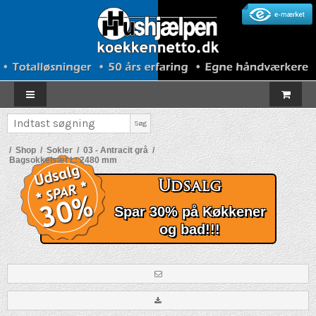
Søg
/
Shop
/
Sokler
/
03 - Antracit grå
/
Bagsokkelsæt L: 2480 mm
Udsalg
Spar 30% på Køkkener
og bad!!!