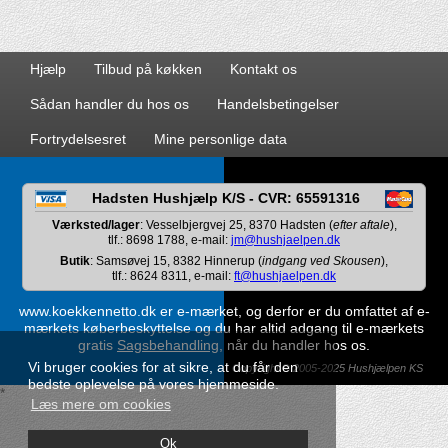
Hjælp
Tilbud på køkken
Kontakt os
Sådan handler du hos os
Handelsbetingelser
Fortrydelsesret
Mine personlige data
Hadsten Hushjælp K/S - CVR: 65591316
Værksted/lager
: Vesselbjergvej 25, 8370 Hadsten (
efter aftale
),
tlf.: 8698 1788, e-mail:
jm@hushjaelpen.dk
Butik
: Samsøvej 15, 8382 Hinnerup (
indgang ved Skousen
),
tlf.: 8624 8311, e-mail:
ft@hushjaelpen.dk
www.koekkennetto.dk er e-mærket, og derfor er du omfattet af e-
mærkets køberbeskyttelse og du har altid adgang til e-mærkets
gratis
Sagsbehandling
, når du handler hos os.
Vi bruger cookies for at sikre, at du får den
Copyright © 2005-2025 Hushjælpen KS
bedste oplevelse på vores hjemmeside.
*
Læs mere om cookies
Ok