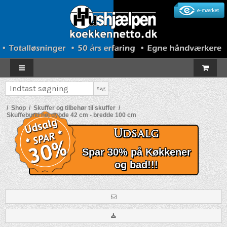
Søg
/
Shop
/
Skuffer og tilbehør til skuffer
/
Skuffebund høj dybde 42 cm - bredde 100 cm
Udsalg
Spar 30% på Køkkener
og bad!!!