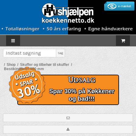
Søg
/
Shop
/
Skuffer og tilbehør til skuffer
/
Bestikinddeler 500 mm
Udsalg
Spar 30% på Køkkener
og bad!!!