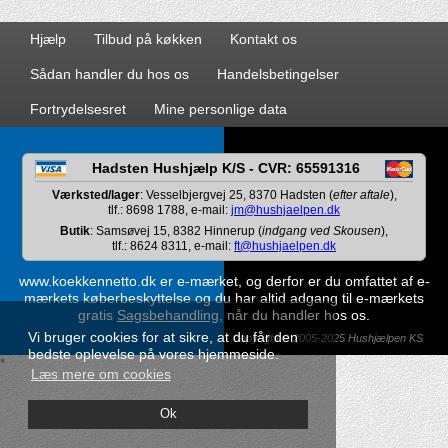
Hjælp
Tilbud på køkken
Kontakt os
Sådan handler du hos os
Handelsbetingelser
Fortrydelsesret
Mine personlige data
Hadsten Hushjælp K/S - CVR: 65591316
Værksted/lager
: Vesselbjergvej 25, 8370 Hadsten (
efter aftale
),
tlf.: 8698 1788, e-mail:
jm@hushjaelpen.dk
Butik
: Samsøvej 15, 8382 Hinnerup (
indgang ved Skousen
),
tlf.: 8624 8311, e-mail:
ft@hushjaelpen.dk
www.koekkennetto.dk er e-mærket, og derfor er du omfattet af e-
mærkets køberbeskyttelse og du har altid adgang til e-mærkets
gratis
Sagsbehandling
, når du handler hos os.
Vi bruger cookies for at sikre, at du får den
Copyright © 2005-2025 Hushjælpen KS
bedste oplevelse på vores hjemmeside.
*
Læs mere om cookies
Ok