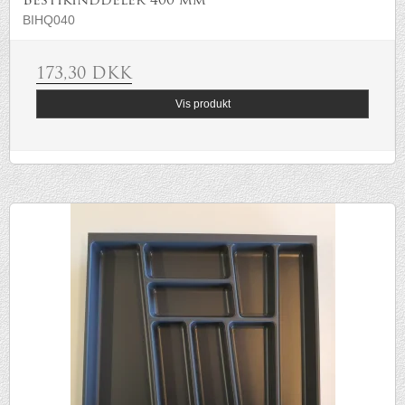
Bestikinddeler 400 mm
BIHQ040
173,30 DKK
Vis produkt