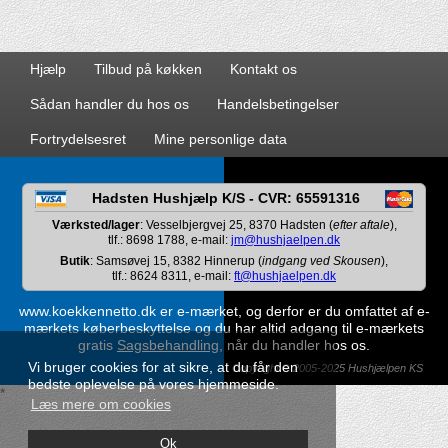
Hjælp
Tilbud på køkken
Kontakt os
Sådan handler du hos os
Handelsbetingelser
Fortrydelsesret
Mine personlige data
Hadsten Hushjælp K/S - CVR: 65591316
Værksted/lager
: Vesselbjergvej 25, 8370 Hadsten (
efter aftale
),
tlf.: 8698 1788, e-mail:
jm@hushjaelpen.dk
Butik
: Samsøvej 15, 8382 Hinnerup (
indgang ved Skousen
),
tlf.: 8624 8311, e-mail:
ft@hushjaelpen.dk
www.koekkennetto.dk er e-mærket, og derfor er du omfattet af e-
mærkets køberbeskyttelse og du har altid adgang til e-mærkets
gratis
Sagsbehandling
, når du handler hos os.
Vi bruger cookies for at sikre, at du får den
Copyright © 2005-2025 Hushjælpen KS
bedste oplevelse på vores hjemmeside.
*
Læs mere om cookies
Ok