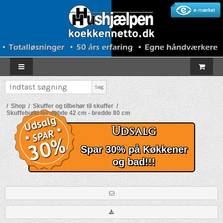
Søg
/
Shop
/
Skuffer og tilbehør til skuffer
/
Skuffebund lav dybde 42 cm - bredde 80 cm
Udsalg
Spar 30% på Køkkener
og bad!!!