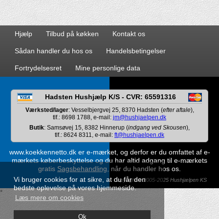
Hjælp
Tilbud på køkken
Kontakt os
Sådan handler du hos os
Handelsbetingelser
Fortrydelsesret
Mine personlige data
Hadsten Hushjælp K/S - CVR: 65591316
Værksted/lager
: Vesselbjergvej 25, 8370 Hadsten (
efter aftale
),
tlf.: 8698 1788, e-mail:
jm@hushjaelpen.dk
Butik
: Samsøvej 15, 8382 Hinnerup (
indgang ved Skousen
),
tlf.: 8624 8311, e-mail:
ft@hushjaelpen.dk
www.koekkennetto.dk er e-mærket, og derfor er du omfattet af e-
mærkets køberbeskyttelse og du har altid adgang til e-mærkets
gratis
Sagsbehandling
, når du handler hos os.
Vi bruger cookies for at sikre, at du får den
Copyright © 2005-2025 Hushjælpen KS
bedste oplevelse på vores hjemmeside.
*
Læs mere om cookies
Ok