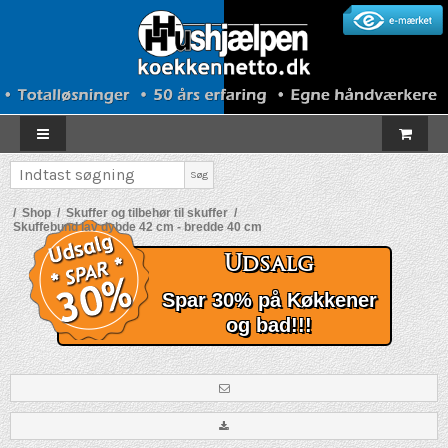
Søg
/
Shop
/
Skuffer og tilbehør til skuffer
/
Skuffebund lav dybde 42 cm - bredde 40 cm
Udsalg
Spar 30% på Køkkener
og bad!!!