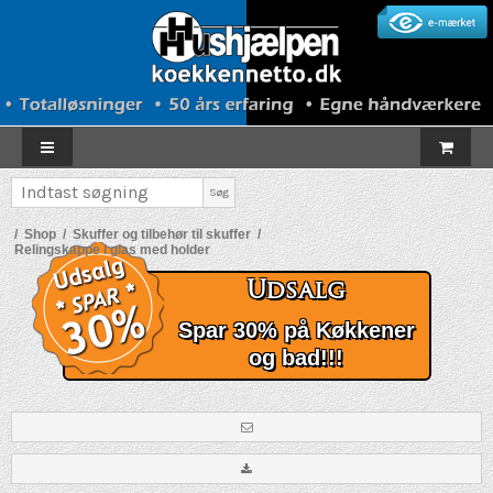
Søg
/
Shop
/
Skuffer og tilbehør til skuffer
/
Relingskappe i glas med holder
Udsalg
Spar 30% på Køkkener
og bad!!!