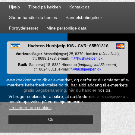
Hjælp
Tilbud på køkken
Kontakt os
Sådan handler du hos os
Handelsbetingelser
Fortrydelsesret
Mine personlige data
Hadsten Hushjælp K/S - CVR: 65591316
Værksted/lager
: Vesselbjergvej 25, 8370 Hadsten (
efter aftale
),
tlf.: 8698 1788, e-mail:
jm@hushjaelpen.dk
Butik
: Samsøvej 15, 8382 Hinnerup (
indgang ved Skousen
),
tlf.: 8624 8311, e-mail:
ft@hushjaelpen.dk
www.koekkennetto.dk er e-mærket, og derfor er du omfattet af e-
mærkets køberbeskyttelse og du har altid adgang til e-mærkets
gratis
Sagsbehandling
, når du handler hos os.
Vi bruger cookies for at sikre, at du får den
Copyright © 2005-2025 Hushjælpen KS
bedste oplevelse på vores hjemmeside.
*
Læs mere om cookies
Ok