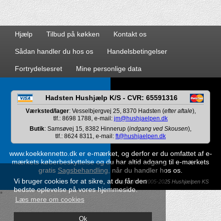
Hjælp
Tilbud på køkken
Kontakt os
Sådan handler du hos os
Handelsbetingelser
Fortrydelsesret
Mine personlige data
Hadsten Hushjælp K/S - CVR: 65591316
Værksted/lager
: Vesselbjergvej 25, 8370 Hadsten (
efter aftale
),
tlf.: 8698 1788, e-mail:
jm@hushjaelpen.dk
Butik
: Samsøvej 15, 8382 Hinnerup (
indgang ved Skousen
),
tlf.: 8624 8311, e-mail:
ft@hushjaelpen.dk
www.koekkennetto.dk er e-mærket, og derfor er du omfattet af e-
mærkets køberbeskyttelse og du har altid adgang til e-mærkets
gratis
Sagsbehandling
, når du handler hos os.
Vi bruger cookies for at sikre, at du får den
Copyright © 2005-2025 Hushjælpen KS
bedste oplevelse på vores hjemmeside.
*
Læs mere om cookies
Ok