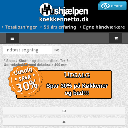
Søg
/
Shop
/
Skuffer og tilbehør til skuffer
/
Udtræksbakke med deludtræk 400 mm
Udsalg
Spar 30% på Køkkener
og bad!!!