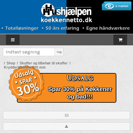
Søg
/
Shop
/
Skuffer og tilbehør til skuffer
/
Krydderiindsats 400 mm
Udsalg
Spar 30% på Køkkener
og bad!!!