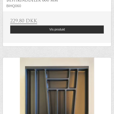
Bestikinddeler 600 mm
BIHQ060
229,80 DKK
Vis produkt