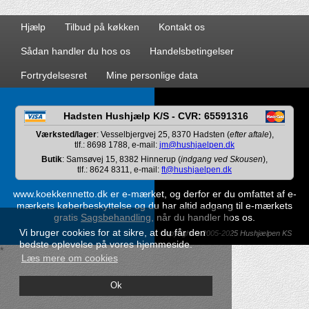
Hjælp
Tilbud på køkken
Kontakt os
Sådan handler du hos os
Handelsbetingelser
Fortrydelsesret
Mine personlige data
Hadsten Hushjælp K/S - CVR: 65591316
Værksted/lager
: Vesselbjergvej 25, 8370 Hadsten (
efter aftale
),
tlf.: 8698 1788, e-mail:
jm@hushjaelpen.dk
Butik
: Samsøvej 15, 8382 Hinnerup (
indgang ved Skousen
),
tlf.: 8624 8311, e-mail:
ft@hushjaelpen.dk
www.koekkennetto.dk er e-mærket, og derfor er du omfattet af e-
mærkets køberbeskyttelse og du har altid adgang til e-mærkets
gratis
Sagsbehandling
, når du handler hos os.
Vi bruger cookies for at sikre, at du får den
Copyright © 2005-2025 Hushjælpen KS
bedste oplevelse på vores hjemmeside.
*
Læs mere om cookies
Ok