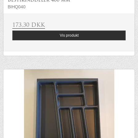
Bestikinddeler 400 mm
BIHQ040
173,30 DKK
Vis produkt