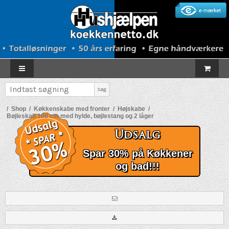
Søg
/
Shop
/
Køkkenskabe med fronter
/
Højskabe
/
Bøjleskab 100 cm med hylde, bøjlestang og 2 låger
Udsalg
Spar 30% på Køkkener
og bad!!!