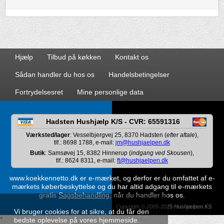
Hjælp
Tilbud på køkken
Kontakt os
Sådan handler du hos os
Handelsbetingelser
Fortrydelsesret
Mine personlige data
Hadsten Hushjælp K/S - CVR: 65591316
Værksted/lager
: Vesselbjergvej 25, 8370 Hadsten (
efter aftale
),
tlf.: 8698 1788, e-mail:
jm@hushjaelpen.dk
Butik
: Samsøvej 15, 8382 Hinnerup (
indgang ved Skousen
),
tlf.: 8624 8311, e-mail:
ft@hushjaelpen.dk
www.koekkennetto.dk er e-mærket, og derfor er du omfattet af e-
mærkets køberbeskyttelse og du har altid adgang til e-mærkets
gratis
Sagsbehandling
, når du handler hos os.
Copyright © 2005-2025 Hushjælpen KS
Vi bruger cookies for at sikre, at du får den
*
bedste oplevelse på vores hjemmeside.