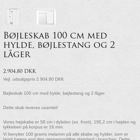
Bøjleskab 100 cm med
hylde, bøjlestang og 2
låger
2.904,80 DKK
Vejl. udsalgspris 2.904,80 DKK
Bøjleskab 100 cm med hylde, bøjlestang og 2 låger.
Dette skab leveres usamlet!
Vores højskabe er 58 cm i dybden (ex. front), 195,2 cm i højden og
tykkelsen på korpus er 16 mm.
Vi benytter 100 grams melamin på alle skabe og hylder, som er
langt højere end den gennemsnitlige standard i branchen. Dette