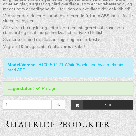
giver en glat, slagfast og hård overflade, som er farvebestandig, og
meget nem at vedligeholde – foruden en overflade der er kridhvid!
Vi bruger derudover en stødabsorberende 0,1 mm ABS-kant på alle
skabe og hylder.
Alle vores hængsler og udtræk er med integreret softclose som
standard og er af meget høj kvalitet fra tyske Hettich.
Skabene er med skjulte samlinger og minifix beslag.
Vi giver 10 års garanti på alle vores skabe!
Model/Varenr.:
H100-507 21 White/Black Line hvid melamin
med ABS
Lagerstatus:
På lager
stk.
Køb
Relaterede produkter