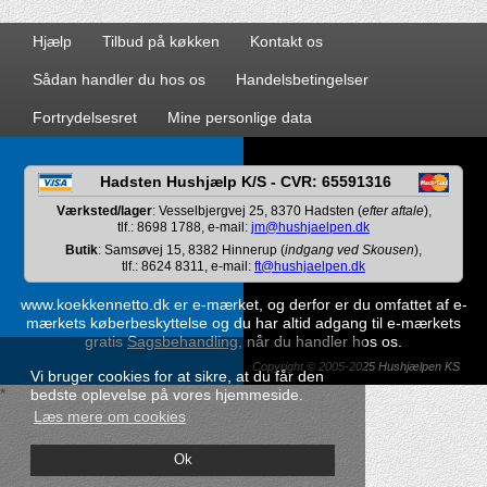
Hjælp
Tilbud på køkken
Kontakt os
Sådan handler du hos os
Handelsbetingelser
Fortrydelsesret
Mine personlige data
Hadsten Hushjælp K/S - CVR: 65591316
Værksted/lager
: Vesselbjergvej 25, 8370 Hadsten (
efter aftale
),
tlf.: 8698 1788, e-mail:
jm@hushjaelpen.dk
Butik
: Samsøvej 15, 8382 Hinnerup (
indgang ved Skousen
),
tlf.: 8624 8311, e-mail:
ft@hushjaelpen.dk
www.koekkennetto.dk er e-mærket, og derfor er du omfattet af e-
mærkets køberbeskyttelse og du har altid adgang til e-mærkets
gratis
Sagsbehandling
, når du handler hos os.
Copyright © 2005-2025 Hushjælpen KS
Vi bruger cookies for at sikre, at du får den
*
bedste oplevelse på vores hjemmeside.
Læs mere om cookies
Ok