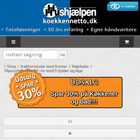
Søg
/
Shop
/
Køkkenskabe med fronter
/
Højskabe
/
Tilpasningsskab 50 cm med 5 hylder og låge
Udsalg
Spar 30% på Køkkener
og bad!!!