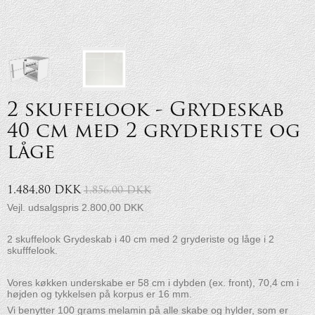
2 skuffelook - Grydeskab
40 cm med 2 gryderiste og
låge
1.484,80 DKK
1.856,00 DKK
Vejl. udsalgspris 2.800,00 DKK
2 skuffelook Grydeskab i 40 cm med 2 gryderiste og låge i 2
skufffelook.
Vores køkken underskabe er 58 cm i dybden (ex. front), 70,4 cm i
højden og tykkelsen på korpus er 16 mm.
Vi benytter 100 grams melamin på alle skabe og hylder, som er