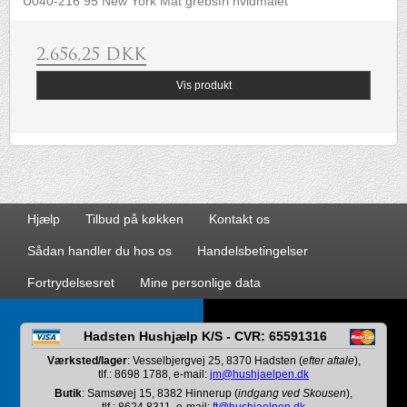
U040-216 95 New York Mat grebsfri hvidmalet
2.656,25 DKK
Vis produkt
Hjælp
Tilbud på køkken
Kontakt os
Sådan handler du hos os
Handelsbetingelser
Fortrydelsesret
Mine personlige data
Hadsten Hushjælp K/S - CVR: 65591316
Værksted/lager
: Vesselbjergvej 25, 8370 Hadsten (
efter aftale
),
tlf.: 8698 1788, e-mail:
jm@hushjaelpen.dk
Butik
: Samsøvej 15, 8382 Hinnerup (
indgang ved Skousen
),