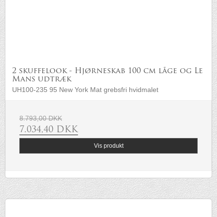
2 skuffelook - Hjørneskab 100 cm låge og Le
Mans udtræk
UH100-235 95 New York Mat grebsfri hvidmalet
8.793,00 DKK
7.034,40 DKK
Vis produkt