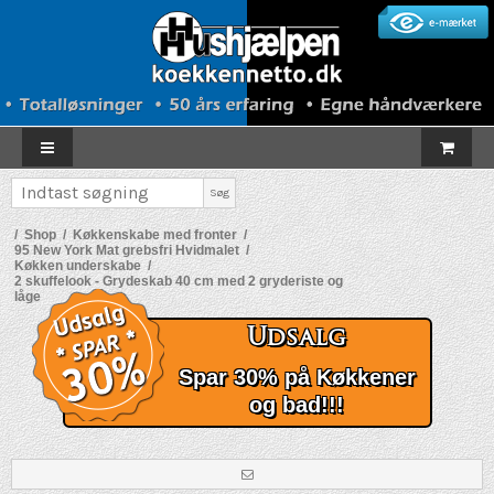
Søg
/
Shop
/
Køkkenskabe med fronter
/
95 New York Mat grebsfri Hvidmalet
/
Køkken underskabe
/
2 skuffelook - Grydeskab 40 cm med 2 gryderiste og
låge
Udsalg
Spar 30% på Køkkener
og bad!!!