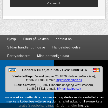
Vis produkt
Hjælp
Tilbud på køkken
Kontakt os
Sådan handler du hos os
Handelsbetingelser
Fortrydelsesret
Mine personlige data
Hadsten Hushjælp K/S - CVR: 65591316
Værksted/lager
: Vesselbjergvej 25, 8370 Hadsten (
efter aftale
),
tlf.: 8698 1788, e-mail:
jm@hushjaelpen.dk
Butik
: Samsøvej 15, 8382 Hinnerup (
indgang ved Skousen
),
tlf.: 8624 8311, e-mail:
ft@hushjaelpen.dk
www.koekkennetto.dk er e-mærket, og derfor er du omfattet af e-
mærkets køberbeskyttelse og du har altid adgang til e-mærkets
gratis
Sagsbehandling
, når du handler hos os.