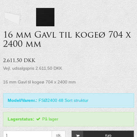
16 mm Gavl til kogeø 704 x
2400 mm
2.611,50 DKK
Vejl. udsalgspris 2.611,50 DKK
16 mm Gavl til kogeø 704 x 2400 mm
Model/Varenr.:
FSØ2400 48 Sort struktur
Lagerstatus:
På lager
stk.
Køb