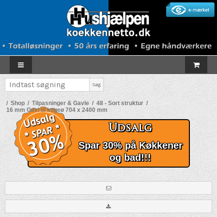
Søg
/
Shop
/
Tilpasninger & Gavle
/
48 - Sort struktur
/
16 mm Gavl til kogeø 704 x 2400 mm
Udsalg
Spar 30% på Køkkener
og bad!!!