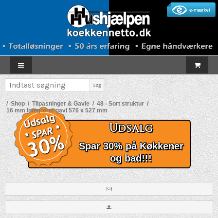
Søg
/
Shop
/
Tilpasninger & Gavle
/
48 - Sort struktur
/
16 mm Integreret gavl 576 x 527 mm
Udsalg
Spar 30% på Køkkener
og bad!!!