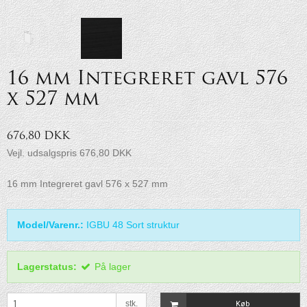
16 mm Integreret gavl 576
x 527 mm
676,80 DKK
Vejl. udsalgspris 676,80 DKK
16 mm Integreret gavl 576 x 527 mm
Model/Varenr.:
IGBU 48 Sort struktur
Lagerstatus:
På lager
stk.
Køb