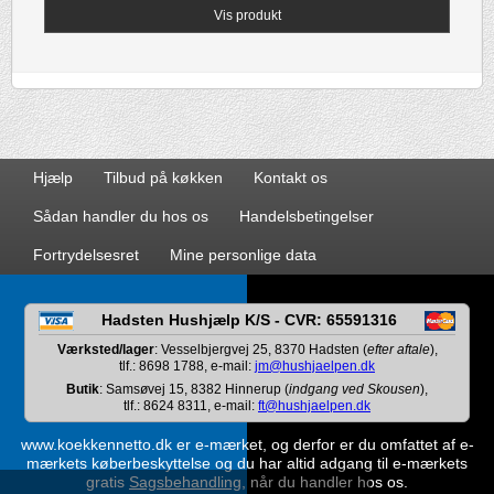
Vis produkt
Hjælp
Tilbud på køkken
Kontakt os
Sådan handler du hos os
Handelsbetingelser
Fortrydelsesret
Mine personlige data
Hadsten Hushjælp K/S - CVR: 65591316
Værksted/lager
: Vesselbjergvej 25, 8370 Hadsten (
efter aftale
),
tlf.: 8698 1788, e-mail:
jm@hushjaelpen.dk
Butik
: Samsøvej 15, 8382 Hinnerup (
indgang ved Skousen
),
tlf.: 8624 8311, e-mail:
ft@hushjaelpen.dk
www.koekkennetto.dk er e-mærket, og derfor er du omfattet af e-
mærkets køberbeskyttelse og du har altid adgang til e-mærkets
gratis
Sagsbehandling
, når du handler hos os.