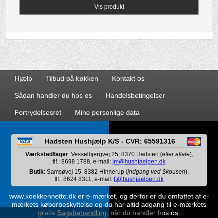
Vis produkt
Hjælp
Tilbud på køkken
Kontakt os
Sådan handler du hos os
Handelsbetingelser
Fortrydelsesret
Mine personlige data
Hadsten Hushjælp K/S - CVR: 65591316
Værksted/lager
: Vesselbjergvej 25, 8370 Hadsten (
efter aftale
),
tlf.: 8698 1788, e-mail:
jm@hushjaelpen.dk
Butik
: Samsøvej 15, 8382 Hinnerup (
indgang ved Skousen
),
tlf.: 8624 8311, e-mail:
ft@hushjaelpen.dk
www.koekkennetto.dk er e-mærket, og derfor er du omfattet af e-
mærkets køberbeskyttelse og du har altid adgang til e-mærkets
gratis
Sagsbehandling
, når du handler hos os.