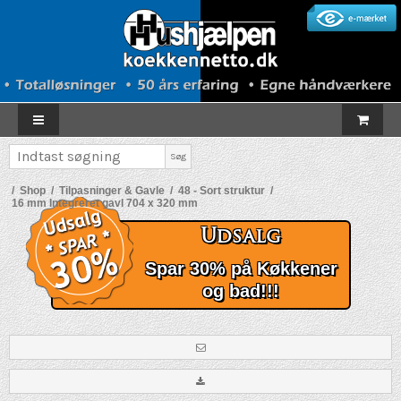
Søg
/
Shop
/
Tilpasninger & Gavle
/
48 - Sort struktur
/
16 mm Integreret gavl 704 x 320 mm
Udsalg
Spar 30% på Køkkener
og bad!!!