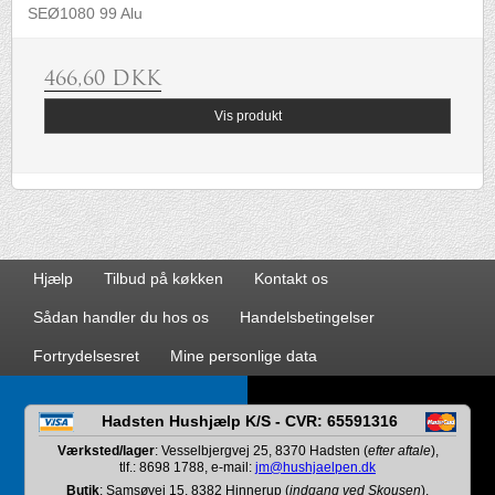
SEØ1080 99 Alu
466,60 DKK
Vis produkt
Hjælp
Tilbud på køkken
Kontakt os
Sådan handler du hos os
Handelsbetingelser
Fortrydelsesret
Mine personlige data
Hadsten Hushjælp K/S - CVR: 65591316
Værksted/lager
: Vesselbjergvej 25, 8370 Hadsten (
efter aftale
),
tlf.: 8698 1788, e-mail:
jm@hushjaelpen.dk
Butik
: Samsøvej 15, 8382 Hinnerup (
indgang ved Skousen
),