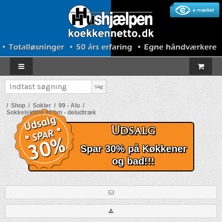
Søg
/
Shop
/
Sokler
/
99 - Alu
/
Sokkelskuffe 40 cm - deludtræk
Udsalg
Spar 30% på Køkkener
og bad!!!