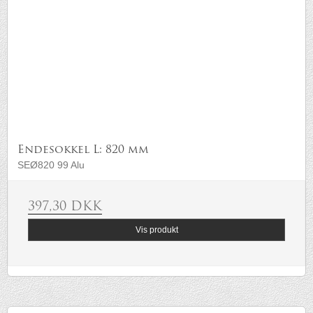
Endesokkel L: 820 mm
SEØ820 99 Alu
397,30 DKK
Vis produkt