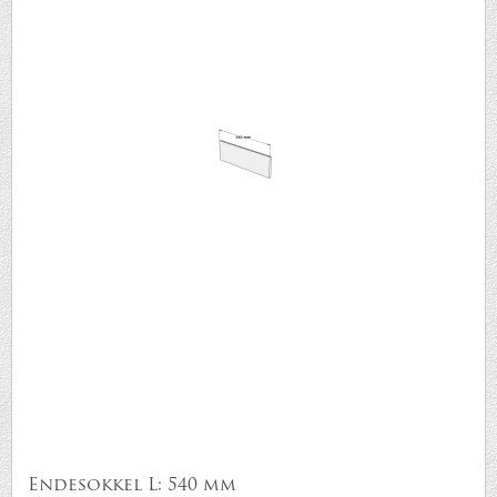
Endesokkel L: 540 mm