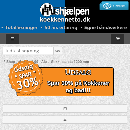
Søg
/
Shop
/
Sokler
/
99 - Alu
/
Sokkelsæt L: 1200 mm
Udsalg
Spar 30% på Køkkener
og bad!!!