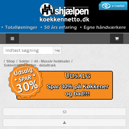
Søg
/
Shop
/
Sokler
/
44 - Massiv hvidmalet
/
Sokkelskuffe 60 cm - deludtræk
Udsalg
Spar 30% på Køkkener
og bad!!!