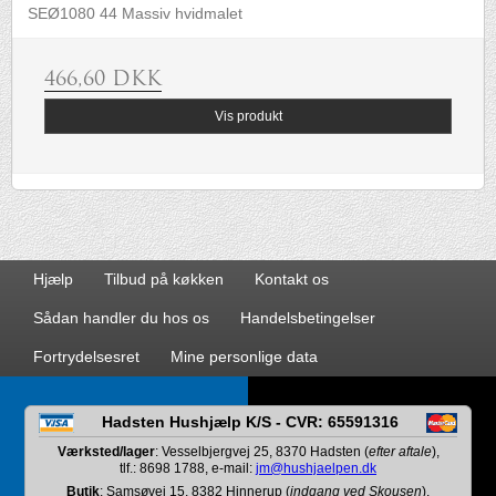
SEØ1080 44 Massiv hvidmalet
466,60 DKK
Vis produkt
Hjælp
Tilbud på køkken
Kontakt os
Sådan handler du hos os
Handelsbetingelser
Fortrydelsesret
Mine personlige data
Hadsten Hushjælp K/S - CVR: 65591316
Værksted/lager
: Vesselbjergvej 25, 8370 Hadsten (
efter aftale
),
tlf.: 8698 1788, e-mail:
jm@hushjaelpen.dk
Butik
: Samsøvej 15, 8382 Hinnerup (
indgang ved Skousen
),