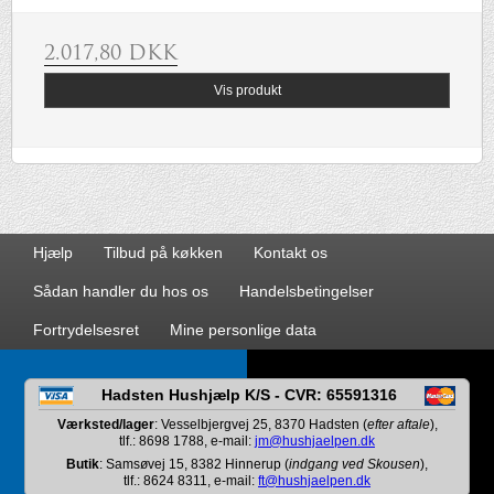
2.017,80 DKK
Vis produkt
Hjælp
Tilbud på køkken
Kontakt os
Sådan handler du hos os
Handelsbetingelser
Fortrydelsesret
Mine personlige data
Hadsten Hushjælp K/S - CVR: 65591316
Værksted/lager
: Vesselbjergvej 25, 8370 Hadsten (
efter aftale
),
tlf.: 8698 1788, e-mail:
jm@hushjaelpen.dk
Butik
: Samsøvej 15, 8382 Hinnerup (
indgang ved Skousen
),
tlf.: 8624 8311, e-mail:
ft@hushjaelpen.dk