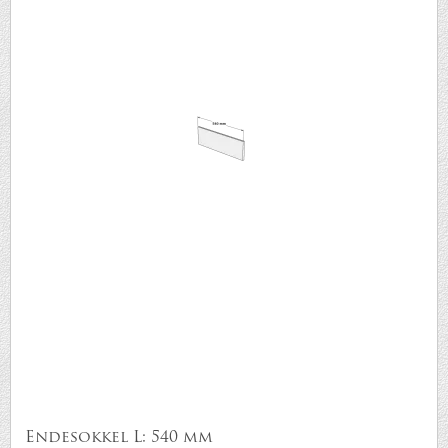
Endesokkel L: 540 mm