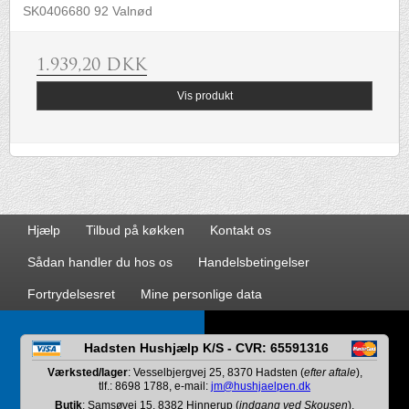
SK0406680 92 Valnød
1.939,20 DKK
Vis produkt
Hjælp
Tilbud på køkken
Kontakt os
Sådan handler du hos os
Handelsbetingelser
Fortrydelsesret
Mine personlige data
Hadsten Hushjælp K/S - CVR: 65591316
Værksted/lager
: Vesselbjergvej 25, 8370 Hadsten (
efter aftale
),
tlf.: 8698 1788, e-mail:
jm@hushjaelpen.dk
Butik
: Samsøvej 15, 8382 Hinnerup (
indgang ved Skousen
),