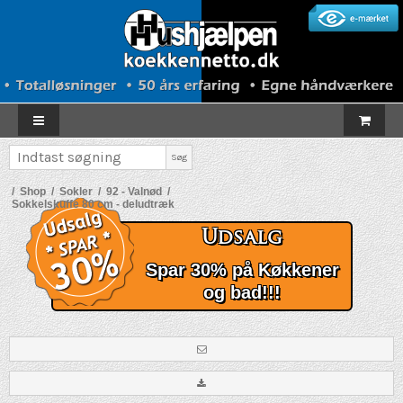
Søg
/
Shop
/
Sokler
/
92 - Valnød
/
Sokkelskuffe 80 cm - deludtræk
Udsalg
Spar 30% på Køkkener
og bad!!!