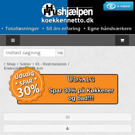
Søg
/
Shop
/
Sokler
/
01 - Hvid melamin
/
Endesokkel L: 820 mm
Udsalg
Spar 30% på Køkkener
og bad!!!