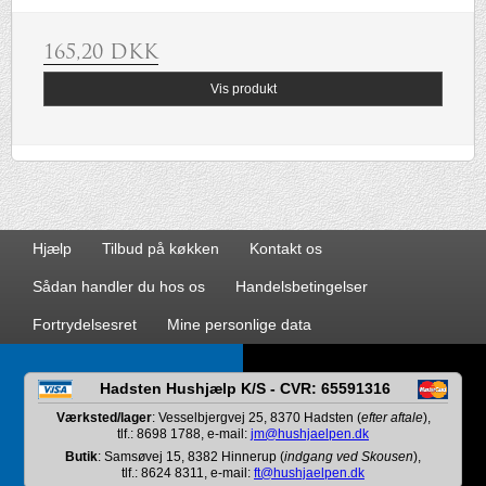
165,20 DKK
Vis produkt
Hjælp
Tilbud på køkken
Kontakt os
Sådan handler du hos os
Handelsbetingelser
Fortrydelsesret
Mine personlige data
Hadsten Hushjælp K/S - CVR: 65591316
Værksted/lager
: Vesselbjergvej 25, 8370 Hadsten (
efter aftale
),
tlf.: 8698 1788, e-mail:
jm@hushjaelpen.dk
Butik
: Samsøvej 15, 8382 Hinnerup (
indgang ved Skousen
),
tlf.: 8624 8311, e-mail:
ft@hushjaelpen.dk